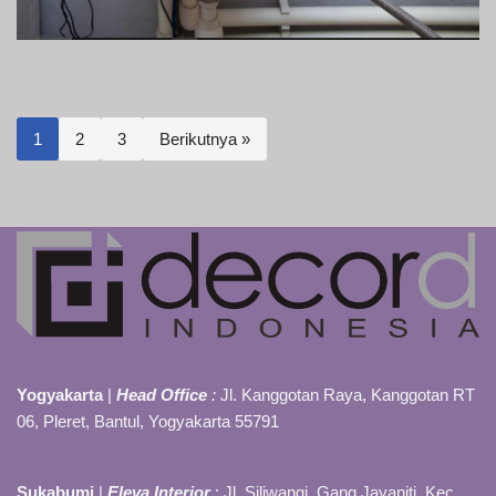
1
2
3
Berikutnya »
Yogyakarta
|
Head Office
:
Jl. Kanggotan Raya, Kanggotan RT
06, Pleret, Bantul, Yogyakarta 55791
Sukabumi
|
Eleva Interior
: Jl. Siliwangi, Gang Jayaniti, Kec.