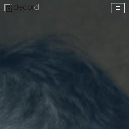
Lompat
ke
konten