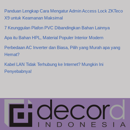
Panduan Lengkap Cara Mengatur Admin Access Lock ZKTeco
X9 untuk Keamanan Maksimal
7 Keunggulan Plafon PVC Dibandingkan Bahan Lainnya
Apa itu Bahan HPL, Material Populer Interior Modern
Perbedaan AC Inverter dan Biasa, Pilih yang Murah apa yang
Hemat?
Kabel LAN Tidak Terhubung ke Internet? Mungkin Ini
Penyebabnya!