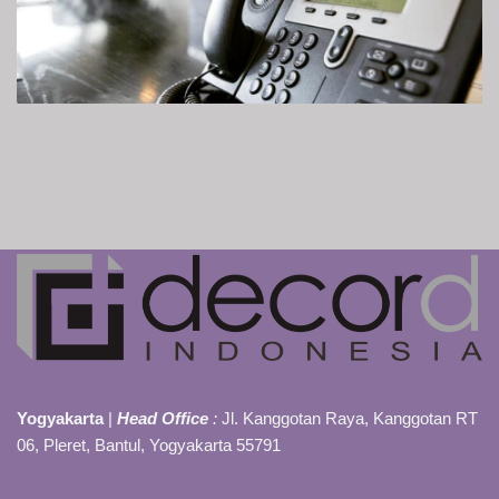
Yogyakarta
|
Head Office
:
Jl. Kanggotan Raya, Kanggotan RT
06, Pleret, Bantul, Yogyakarta 55791